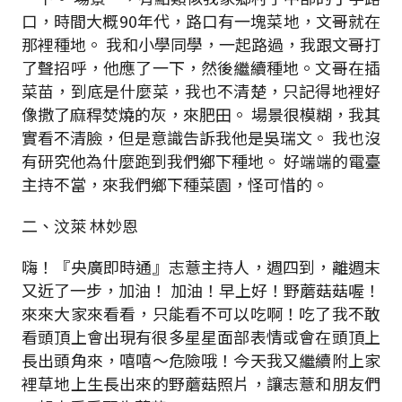
口，時間大概
90
年代，路口有一塊菜地，文哥就在
那裡種地。
我和小學同學，一起路過，我跟文哥打
了聲招呼，他應了一下，然後繼續種地。文哥在插
菜苗，到底是什麼菜，我也不清楚，只記得地裡好
像撒了麻稈焚燒的灰，來肥田。
場景很模糊，我其
實看不清臉，但是意識告訴我他是吳瑞文。
我也沒
有研究他為什麼跑到我們鄉下種地。
好端端的電臺
主持不當，來我們鄉下種菜園，怪可惜的。
二、汶萊 林妙恩
嗨！『央廣即時通』志薏主持人，
週四到，離週末
又近了一步，加油！
加油！早上好！
野蘑菇菇喔！
來來大家來看看，只能看不可以吃啊！
吃了我不敢
看頭頂上會出現有很多星星面部表情
或會在頭頂上
長出頭角來，嘻嘻～危險哦！
今天我又繼續附上家
裡草地上生長出來的野蘑菇照片，讓志薏和朋友們