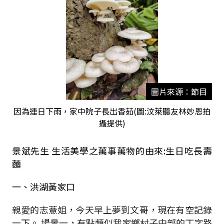
圖片來源：節目
因為連日下雨，家中院子長出香茹(圖:汶萊聽友林妙恩拍
攝提供)
景斌先生 生活美學之萬事萬物的由來:生日吃長壽
麵
一、洪湖黃家口
親愛的志薏姐，
今天早上夢到文哥，現在有空記錄
一下。
場景一，有點類似我家鄉村子中部的丁字路