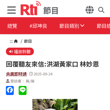
節目
總覽
#邱坤良
節目類別
節目
:::
/
節目
播放聆聽
回覆聽友來信:洪湖黃家口 林妙恩
央廣即時通
2025-09-24
受訪者： 無/無