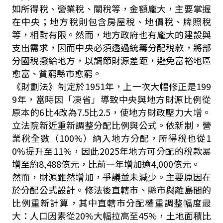
如所得稅、營業稅、關稅等，金額龐大，主要掌握
在中央；地方稅則包含房屋稅、地價稅、牌照稅
等，相對有限。然而，地方政府也有龐大的建設與
支出需求，因而中央必須透過統籌分配稅款，將部
分國稅撥給地方，以調節財源差距，避免富裕地區
愈富、貧窮縣市愈窮。
《財劃法》制定於1951年，上一次大幅修正是199
9年，當時因「凍省」導致中央與地方財源比例從
原本的6比4改為7.5比2.5，使地方財政壓力大增。
立法院新近重新調整分配比例與公式。依新制，營
業稅全數（100%）納入地方分配，所得稅也從1
0%提升至11%，因此2025年地方可分配的稅款暴
增至約8,488億元，比前一年增加逾4,000億元。
然而，財源雖然增加，爭議並未減少。主要原因在
於分配公式設計。修法後直轄市、縣市與離島間的
比例重新計算，其中直轄市分配權重調整幅度最
大：人口因素從20%大幅拉高至45%，土地面積比