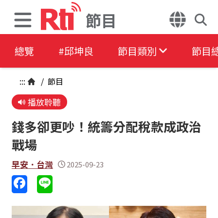
節目
總覽
#邱坤良
節目類別
節目
:::
/
節目
播放聆聽
錢多卻更吵！統籌分配稅款成政治
戰場
早安．台灣
2025-09-23