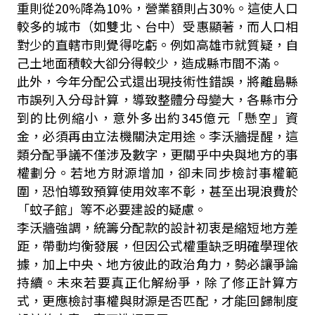
重則從20%降為10%，營業額則占30%。這使人口
較多的城市（如雙北、台中）受惠顯著，而人口相
對少的直轄市則覺得吃虧。例如高雄市就質疑，自
己土地面積較大卻分得較少，造成縣市間不滿。
此外，今年分配公式還出現技術性錯誤，將離島縣
市誤列入分母計算，導致整體分母變大，各縣市分
到的比例縮小，意外多出約345億元「懸空」資
金，必須再由立法機關決定用途。李沃牆提醒，這
類分配爭議不僅涉及數字，更關乎中央與地方的事
權劃分。若地方財源增加，卻未同步檢討事權範
圍，恐怕導致預算使用效率不彰，甚至出現浪費於
「蚊子館」等不必要建設的疑慮。
李沃牆強調，統籌分配款的設計初衷是縮短地方差
距，帶動均衡發展，但因公式權重缺乏明確學理依
據，加上中央、地方彼此的政治角力，勢必讓爭論
持續。未來若要真正化解紛爭，除了修正計算方
式，更應檢討事權與財源是否匹配，才能回歸制度