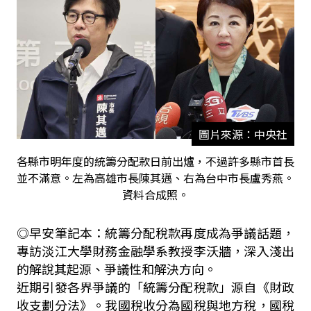
圖片來源：中央社
各縣市明年度的統籌分配款日前出爐，不過許多縣市首長
並不滿意。左為高雄市長陳其邁、右為台中市長盧秀燕。
資料合成照。
◎早安筆記本：統籌分配稅款再度成為爭議話題，
專訪淡江大學財務金融學系教授李沃牆，深入淺出
的解說其起源、爭議性和解決方向。
近期引發各界爭議的「統籌分配稅款」源自《財政
收支劃分法》。我國稅收分為國稅與地方稅，國稅