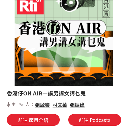
香港仔ON AIR—講男講女講乜鬼
主 持 人：
張啟樂
林文華
張振偉
前往 節目介紹
前往 Podcasts