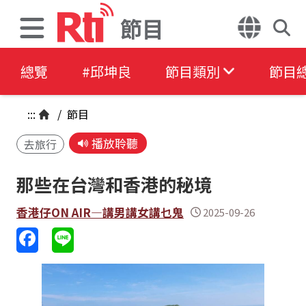
節目
總覽
#邱坤良
節目類別
節目
:::
/
節目
播放聆聽
去旅行
那些在台灣和香港的秘境
香港仔ON AIR—講男講女講乜鬼
2025-09-26