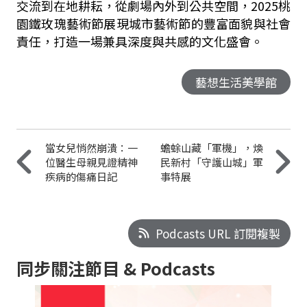
交流到在地耕耘，從劇場內外到公共空間，
2025
桃
園鐵玫瑰藝術節展現城市藝術節的豐富面貌與社會
責任，打造一場兼具深度與共感的文化盛會。
藝想生活美學館
當女兒悄然崩潰：一
蟾蜍山藏「軍機」，煥
位醫生母親見證精神
民新村「守護山城」軍
疾病的傷痛日記
事特展
Podcasts URL 訂閱複製
同步關注節目 & Podcasts