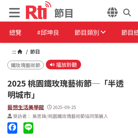
節目
總覽
#邱坤良
節目類別
節目
:::
/
節目
播放聆聽
鐵玫瑰藝術節
2025 桃園鐵玫瑰藝術節─「半透
明城市」
藝想生活美學館
2025-09-25
受訪者： 吳思鋒/桃園鐵玫瑰藝術節協同策展人