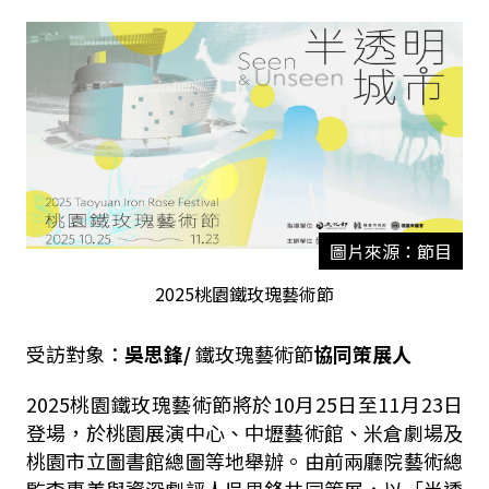
圖片來源：節目
2025桃園鐵玫瑰藝術節
受訪對象：
吳思鋒
/
鐵玫瑰藝術節
協同策展人
2025
桃園鐵玫瑰藝術節將於
10
月
25
日至
11
月
23
日
登場，於桃園展演中心、中壢藝術館、米倉劇場及
桃園市立圖書館總圖等地舉辦。由前兩廳院藝術總
監李惠美與資深劇評人吳思鋒共同策展，以「半透