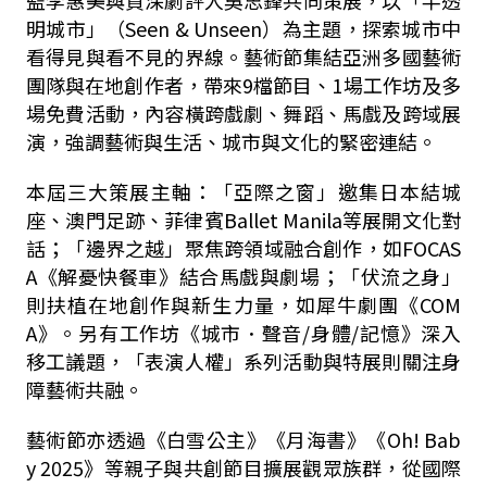
明城市」（
Seen & Unseen
）為主題，探索城市中
看得見與看不見的界線。藝術節集結亞洲多國藝術
團隊與在地創作者，帶來
9
檔節目、
1
場工作坊及多
場免費活動，內容橫跨戲劇、舞蹈、馬戲及跨域展
演，強調藝術與生活、城市與文化的緊密連結。
本屆三大策展主軸：「亞際之窗」邀集日本結城
座、澳門足跡、菲律賓
Ballet Manila
等展開文化對
話；「邊界之越」聚焦跨領域融合創作，如
FOCAS
A
《解憂快餐車》結合馬戲與劇場；「伏流之身」
則扶植在地創作與新生力量，如犀牛劇團《
COM
A
》。另有工作坊《城市．聲音
/
身體
/
記憶》深入
移工議題，「表演人權」系列活動與特展則關注身
障藝術共融。
藝術節亦透過《白雪公主》《月海書》《
Oh! Bab
y 2025
》等親子與共創節目擴展觀眾族群，從國際