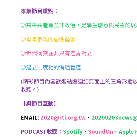
本集節目重點：
◎高中共產黨並非政治，是學生創意與民主的展
◎青年參政的惡性循環
◎世代衝突並非只有老青對立
◎建立制度化的溝通管道
(精彩節目內容歡迎點選連結頁面上的三角形播放
收聽。)
【與節目互動】
EMAIL:
2020@rti.org.tw
、
20200203news@
PODCAST收聽：
Spotify
、
SoundOn
、
Apple 