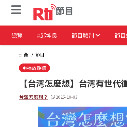
節目
總覽
#邱坤良
節目類別
節目
:::
/
節目
播放聆聽
【台灣怎麼想】台灣有世代
台灣怎麼想？
2025-10-03