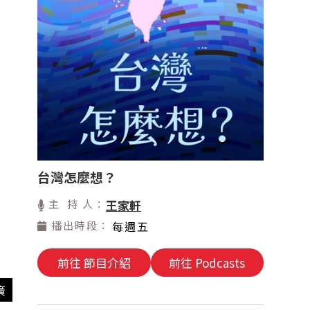
台灣怎麼想？
主 持 人：
王家軒
播出時段：
每週五
前往 節目介紹
前往 Podcasts
廣