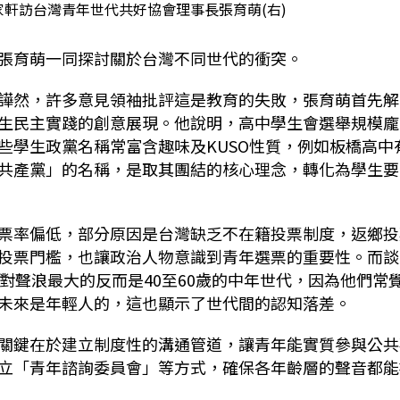
軒訪台灣青年世代共好協會理事長張育萌(右)
張育萌一同探討關於台灣不同世代的衝突。
譁然，許多意見領袖批評這是教育的失敗，張育萌首先解
生民主實踐的創意展現。他說明，高中學生會選舉規模龐
些學生政黨名稱常富含趣味及
KUSO
性質，例如板橋高中
共產黨」的名稱，是取其團結的核心理念，轉化為學生要
票率偏低，部分原因是台灣缺乏不在籍投票制度，返鄉投
投票門檻，也讓政治人物意識到青年選票的重要性。而談
對聲浪最大的反而是
40
至
60
歲的中年世代，因為他們常
未來是年輕人的，這也顯示了世代間的認知落差。
關鍵在於建立制度性的溝通管道，讓青年能實質參與公共
立「青年諮詢委員會」等方式，確保各年齡層的聲音都能