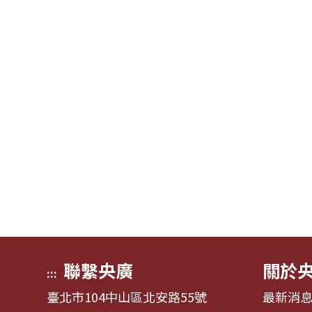
聯繫央廣
關於
:::
臺北市104中山區北安路55號
最新消