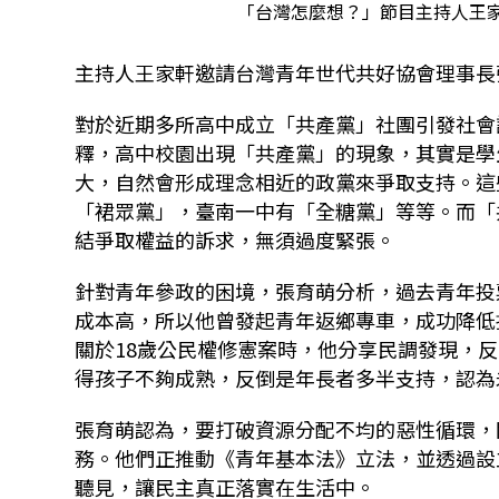
「台灣怎麼想？」節目主持人王家
主持人王家軒邀請台灣青年世代共好協會理事長
對於近期多所高中成立「共產黨」社團引發社會
釋，高中校園出現「共產黨」的現象，其實是學
大，自然會形成理念相近的政黨來爭取支持。這
「裙眾黨」，臺南一中有「全糖黨」等等。而「
結爭取權益的訴求，無須過度緊張。
針對青年參政的困境，張育萌分析，過去青年投
成本高，所以他曾發起青年返鄉專車，成功降低
關於
18
歲公民權修憲案時，他分享民調發現，反
得孩子不夠成熟，反倒是年長者多半支持，認為
張育萌認為，要打破資源分配不均的惡性循環，
務。他們正推動《青年基本法》立法，並透過設
聽見，讓民主真正落實在生活中。