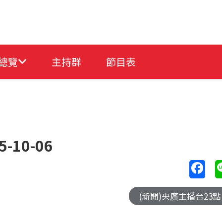
總覽
主持群
節目表
-10-06
(新聞)央廣主播台23點