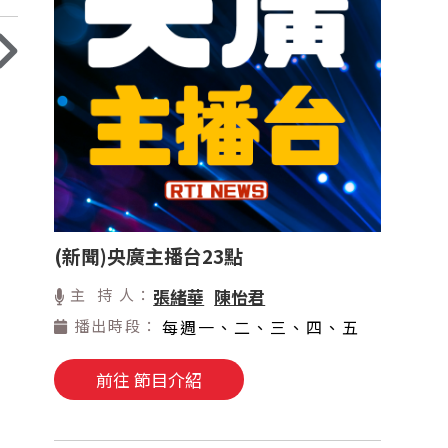
(新聞)央廣主播台23點
主 持 人：
張緒華
陳怡君
播出時段：
每週一、二、三、四、五
前往 節目介紹