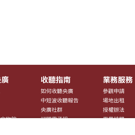
央廣
收聽指南
業務服務
息
如何收聽央廣
參觀申請
告
中短波收聽報告
場地出租
募
央廣社群
授權辦法
播文物館
訂閱電子報
異業結盟