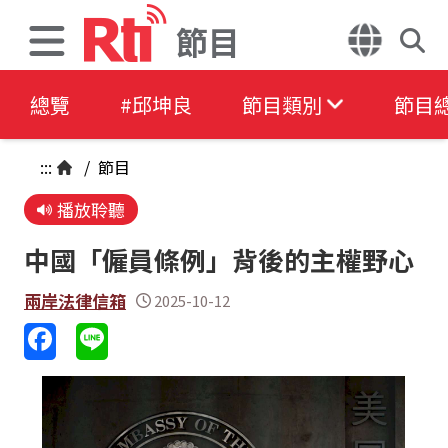
節目
總覽
#邱坤良
節目類別
節目
:::
/
節目
播放聆聽
中國「僱員條例」背後的主權野心
兩岸法律信箱
2025-10-12