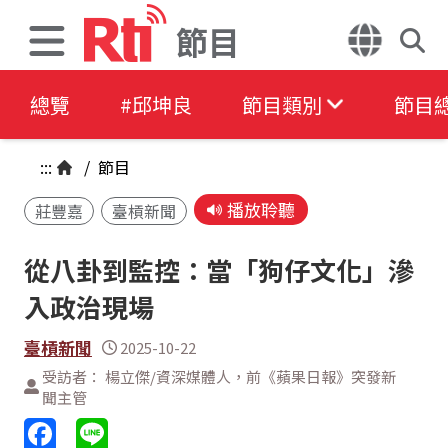
節目
總覽
#邱坤良
節目類別
節目
:::
/
節目
播放聆聽
莊豐嘉
臺槓新聞
從八卦到監控：當「狗仔文化」滲
入政治現場
臺槓新聞
2025-10-22
受訪者： 楊立傑/資深媒體人，前《蘋果日報》突發新
聞主管