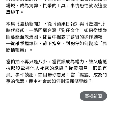
場域，成為揭弊、鬥爭的工具，事情恐怕就沒這麼
單純了。
本集《臺槓新聞》，從《蘋果日報》與《壹週刊》
時代談起，一路回顧台灣「狗仔文化」如何從娛樂
圈蔓延至政治圈。節目中揭露了幕後的操作邏輯─
─從誰掌握爆料、誰下指令，到狗仔如何變成「民
間情報員」。
當偷拍不再只是八卦，當資訊成為權力，誰又能抵
抗那股掌控他人祕密的誘惑？從黃國昌「跟監官
員」事件談起，節目帶你看見：當「揭露」成為鬥
爭的武器，民主社會該如何劃清那條界線？
臺槓新聞