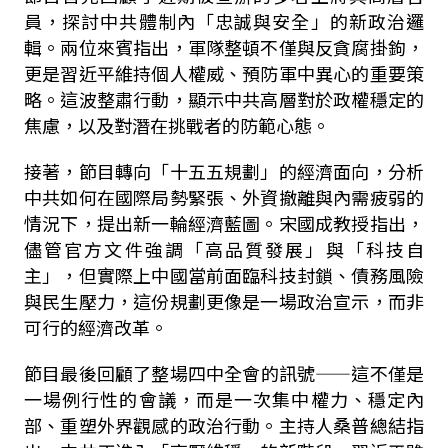
員，探討中共體制內「忠誠與安全」的新政治邏
輯。兩位來賓指出，軍隊整頓不僅與反貪腐掛鉤，
更是習近平維持個人權威、預防軍中異心的重要策
略。這波整肅行動，顯示中共高層對於政權穩定的
焦慮，以及對潛在挑戰者的防範心態。
接著，節目轉向「十五五規劃」的經濟面向，分析
中共如何在國際局勢緊張、外資撤離與內需疲弱的
情況下，提出新一輪經濟藍圖。宋國成教授指出，
儘管官方文件強調「高品質發展」與「科技自
主」，但實際上中國當前面臨科技封鎖、債務風險
與民生壓力，這份規劃更像是一場政治宣示，而非
可行的經濟改革。
節目最後回顧了整場四中全會的訊號——這不僅是
一場例行性的會議，而是一次集中權力、穩定內
部、重塑外界觀感的政治行動。主持人桑普總結指