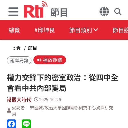
節目
總覽
#邱坤良
節目類別
節目
:::
/
節目
播放聆聽
兩岸局勢
權力交鋒下的密室政治：從四中全
會看中共內部變局
港觀大時代
2025-10-26
受訪者： 宋國誠/政治大學國際關係研究中心資深研究
員