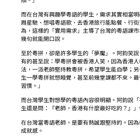
而在台灣有興趣學粵語的學生，需求其實相當明
周星馳、想唱粵語歌、去香港旅行能點餐、行街
為，這樣的「實用需求」主導了台灣的粵語課市
幾句就能開口說。
至於粵拼，卻是許多學生的「夢魘」。阿鈞笑說
有的甚至說：學粵拼會被香港人笑，因為香港人
法，一派老師堅持教粵拼，希望學生能自學；另
生一學粵拼就想睡覺，甚至前幾堂課都不來。最
習慣。」
而台灣學生對想學的粵語內容很明顯。阿鈞說「
生還是問：『老師，香港有什麼最好吃的？』」
在台灣當粵語老師，是要有熱誠跟堅持的。因為
成就感。