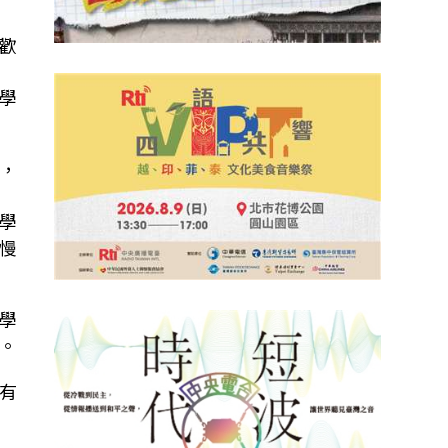
歡
學
，
學
慢
學
。
有