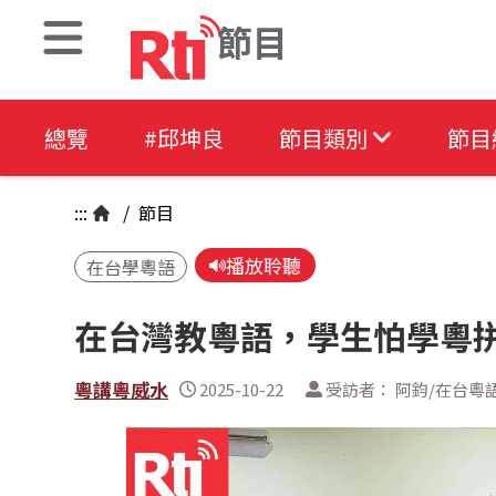
節目
總覽
#邱坤良
節目類別
節目
:::
/
節目
播放聆聽
在台學粵語
在台灣教粵語，學生怕學粵
粵講粵威水
2025-10-22
受訪者： 阿鈞/在台粵