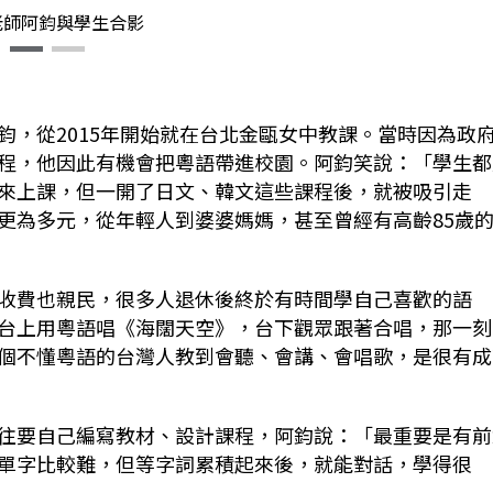
老師阿鈞與學生合影
鈞，從2015年開始就在台北金甌女中教課。當時因為政
程，他因此有機會把粵語帶進校園。阿鈞笑說：「學生都
來上課，但一開了日文、韓文這些課程後，就被吸引走
更為多元，從年輕人到婆婆媽媽，甚至曾經有高齡85歲
收費也親民，很多人退休後終於有時間學自己喜歡的語
台上用粵語唱《海闊天空》，台下觀眾跟著合唱，那一刻
個不懂粵語的台灣人教到會聽、會講、會唱歌，是很有成
往要自己編寫教材、設計課程，阿鈞說：「最重要是有前
單字比較難，但等字詞累積起來後，就能對話，學得很