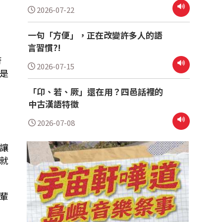
粵語老師
2026-07-22
一句「方便」，正在改變許多人的語
言習慣?!
府
2026-07-15
是
「卬、若、厥」還在用？四邑話裡的
的
中古漢語特徵
2026-07-08
讓
就
輩