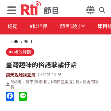
節目
總覽
#邱坤良
節目類別
節目
:::
/
節目
播放聆聽
臺灣趣味的俗語孽譎仔話
談天說地講臺灣
2025-10-26
受訪者： 陳平(陳宏津) /中華民國廣播主持人協會 理事
長