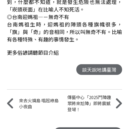
到，什麼都不知道，就是發生危險也無法處理，
「崁頭崁面」在比喻人不知死活。
◎台南迎媽祖—－無奇不有
台南媽祖生時，迎媽祖的陣頭各種旗幟很多，
「旗」與「奇」的音相同，所以叫無奇不有。比喻
有各種特殊、有趣的事情發生。
更多俗諺請聽節目介紹
談天說地講臺灣
傳藝中心「2025鬥陣趣
來去火燒島 唱起綠島
眾將來尬陣」即將震撼
小夜曲
登場！