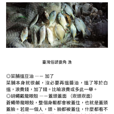
臺灣俗諺要角 漁
◎菜脯搵豆油 —－ 加了
菜脯本身就很鹹，沒必要再搵醬油，搵了等於白
搵，浪費錢，加了錢。比喻浪費或多此一舉。
◎胡蠅戴龍眼殼 —－蓋頭蓋面 （崁頭崁面）
蒼蠅帶龍眼殼，整個身軀都會被蓋住，也就是蓋頭
蓋臉。若是一個人，頭、臉都被蓋住，什麼都看不