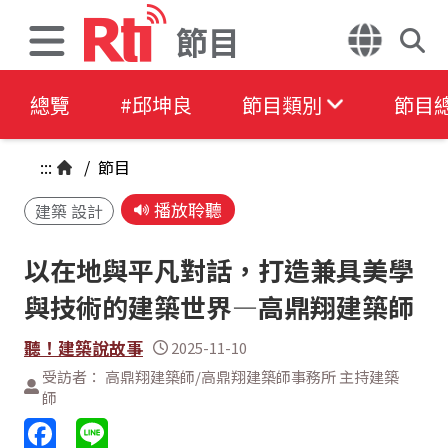
節目
總覽
#邱坤良
節目類別
節目
:::
/
節目
播放聆聽
建築 設計
以在地與平凡對話，打造兼具美學
與技術的建築世界—高鼎翔建築師
聽！建築說故事
2025-11-10
受訪者： 高鼎翔建築師/高鼎翔建築師事務所 主持建築
師