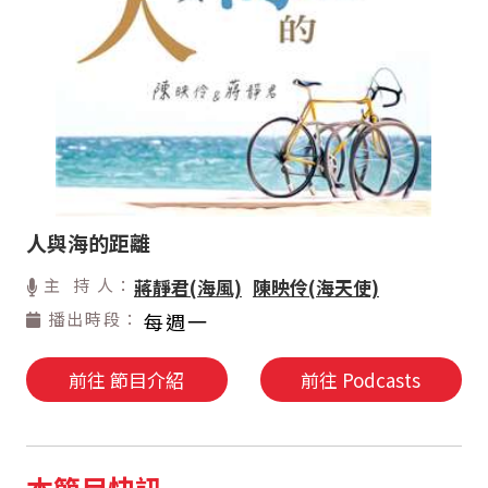
人與海的距離
主 持 人：
蔣靜君(海風)
陳映伶(海天使)
播出時段：
每週一
前往 節目介紹
前往 Podcasts
本節目快訊