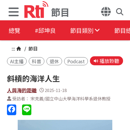
節目
總覽
#邱坤良
節目類別
節目
:::
/
節目
播放聆聽
AI主播
科普
退休
Podcast
斜槓的海洋人生
人與海的距離
2025-11-18
受訪者： 宋克義/國立中山大學海洋科學系退休教授