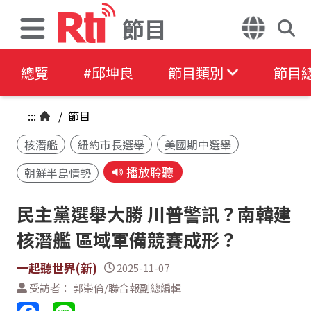
節目
總覽
#邱坤良
節目類別
節目
:::
/
節目
核潛艦
紐約市長選舉
美國期中選舉
播放聆聽
朝鮮半島情勢
民主黨選舉大勝 川普警訊？南韓建
核潛艦 區域軍備競賽成形？
一起聽世界(新)
2025-11-07
受訪者： 郭崇倫/聯合報副總編輯