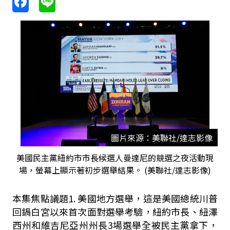
圖片來源：美聯社/達志影像
美國民主黨紐約市市長候選人曼達尼的競選之夜活動現
場，螢幕上顯示著初步選舉結果。 (美聯社/達志影像)
本集焦點議題
1.
美國地方選舉，這是美國總統川普
回鍋白宮以來首次面對選舉考驗，紐約市長、紐澤
西州和維吉尼亞州州長
3
場選舉全被民主黨拿下，