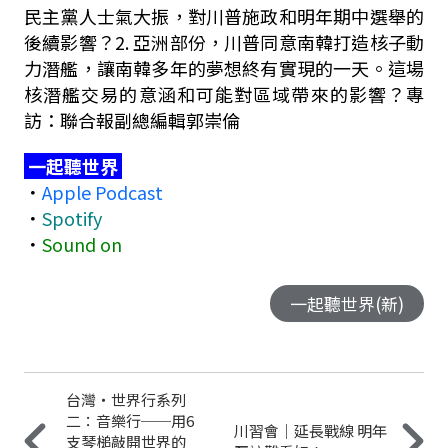
民主黨人士氣大振，對川普施政和明年期中選舉的
後續影響？
2.
亞洲部份，川普同意南韓打造核子動
力潛艦，讓南韓多年的夢想終有實現的一天。這場
核潛艦交易的意涵和可能對區域帶來的影響？專
訪：聯合報副總編輯郭崇倫
一起聽世界
．
Apple Podcast
．
Spotify
．
Sound on
一起聽世界(新)
台灣・世界行系列
二：音樂行──用6
川習會｜延長戰線 明年
支琴槌敲開世界的