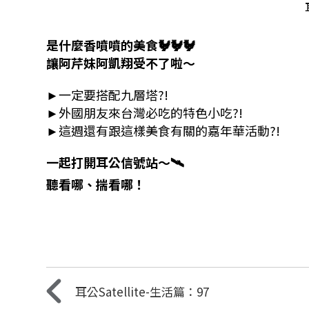
是什麼香噴噴的美食🐓🐓🐓
讓阿芹妹阿凱翔受不了啦～
►一定要搭配九層塔?!
►外國朋友來台灣必吃的特色小吃?!
►這週還有跟這樣美食有關的嘉年華活動?!
一起打開耳公信號站～🛰️
聽看哪、揣看哪！
耳公Satellite-生活篇：97