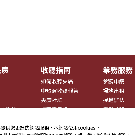
央廣
收聽指南
業務服務
息
如何收聽央廣
參觀申請
告
中短波收聽報告
場地出租
募
央廣社群
授權辦法
播文物館
訂閱電子報
異業結盟
提供您更好的網站服務，本網站使用cookies。
即表示您同意我們的cookies政策，進一步了解隱私權政策。