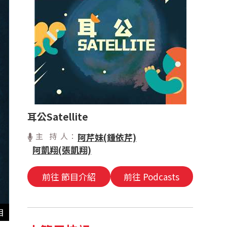
耳公Satellite
主 持 人：
阿芹妹(鍾依芹)
阿凱翔(張凱翔)
前往 節目介紹
前往 Podcasts
目