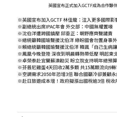
英國宣布正式加入GCTF成為合作夥伴
※英國宣布加入GCTF 林佳龍：注入更多
※副總統出席IPAC年會 外交部：中國無權置
※沈伯洋遭跨國鎮壓 邱垂正：朝野應齊聲譴責
※總統籲韓國瑜聲援沈伯洋 綠盼國會勿置身事外
※賴總統籲韓國瑜聲援沈伯洋 韓諷「自己生
※鳳凰今晚登陸 深夜到明晨轉熱帶低壓 明起東
※卓榮泰赴宜蘭蘇澳勘災 盼立院支持明年總
※芬普尼雞蛋4天回收2萬多顆 共15萬顆流向
※空調需求2050年恐增3倍 聯合國籲冷卻兼
※赴日旅遊成本增！政府擬漲出國稅逾3倍 稅收