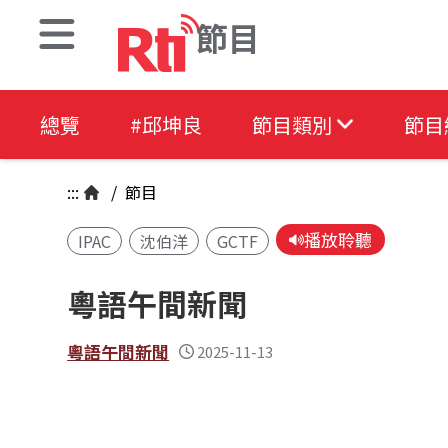
節目
總覽
#邱坤良
節目類別
節目
:::
/
節目
播放聆聽
IPAC
沈伯洋
GCTF
粵語午間新聞
粵語午間新聞
2025-11-13