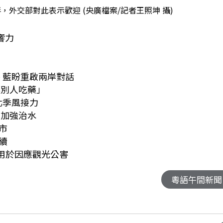
，外交部對此表示歡迎 (央廣檔案/記者王照坤 攝)
國際影響力
喙
 藍盼重啟兩岸對話
病讓別人吃藥」
北季風接力
預算加強治水
9縣市
顧永續
用於因應觀光公害
粵語午間新聞