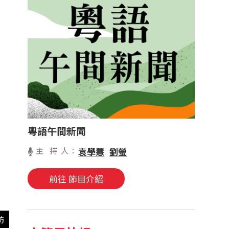
粵語午間新聞
主 持 人：
袁學慧
劉螢
前往 節目介紹
訪