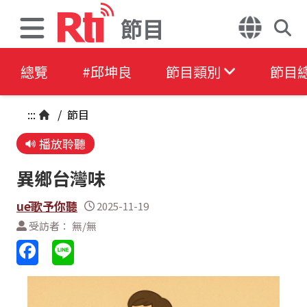
節目
總覽
#邱坤良
節目類別
節目
:::
/
節目
播放聆聽
異鄉台灣味
uē歌予你聽
2025-11-19
受訪者： 無/無