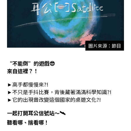
圖片來源：節目
“不能倒”的遊戲😎
來自這裡？！
►高手都慢慢來?!
►
不只是手抖比賽，背後藏著滿滿科學知識?!
►
它的出現曾改變這個國家的桌遊文化?!
一起打開耳公信號站～🛰️
聽看哪、揣看哪！