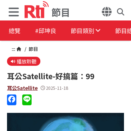
節目
總覽
#邱坤良
節目類別
節目
:::
/
節目
播放聆聽
耳公Satellite-好搞篇：99
耳公Satellite
2025-11-18