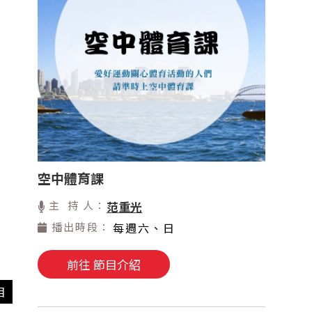
空中體育課
主 持 人：
范重光
播出時段：
每週六、日
前往 節目介紹
目