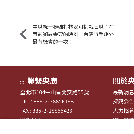
中職統一獅強打林安可挑戰日職：在
西武獅最需要的時刻 台灣野手旅外
最有機會的一次！
聯繫央廣
關於
:::
臺北市104中山區北安路55號
最新消
TEL : 886-2-28856168
採購公
FAX : 886-2-28855423
人力招
聯絡我們
國家廣