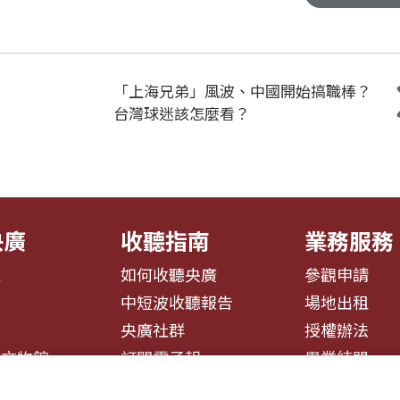
「上海兄弟」風波、中國開始搞職棒？
台灣球迷該怎麼看？
央廣
收聽指南
業務服務
息
如何收聽央廣
參觀申請
告
中短波收聽報告
場地出租
募
央廣社群
授權辦法
播文物館
訂閱電子報
異業結盟