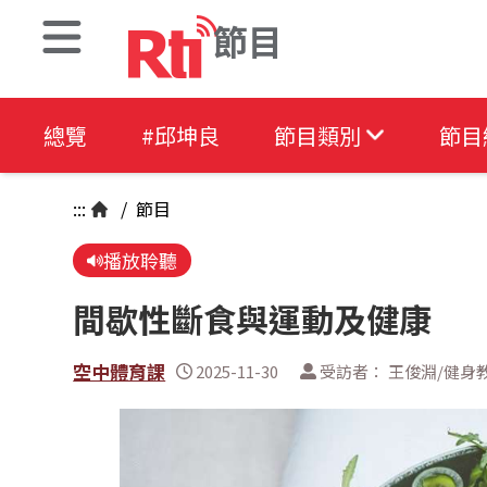
節目
總覽
#邱坤良
節目類別
節目
:::
/
節目
播放聆聽
間歇性斷食與運動及健康
空中體育課
2025-11-30
受訪者： 王俊淵/健身教