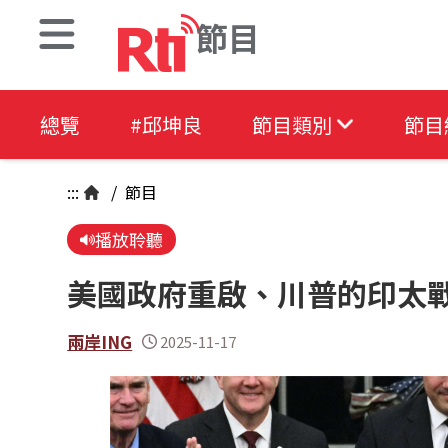
節目
總覽
#邱坤良
節目類別
節目
:::
/
節目
播放聆聽
美國政府重啟、川普的印太
兩岸ING
2025-11-17