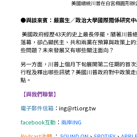
美國總統川普在白宮橢圓形辦
●與談來賓：嚴震生／政治大學國際關係研究中
美國政府經歷
43
天的史上最長停擺，隨著川普
落幕，卻凸顯民主、共和兩黨在預算與政策上的
些問題？未來發展又有哪些關注面向？
另一方面，川普上個月下旬展開第二任期的首次
行程及釋出哪些訊號？美國川普政府對中政策走
點。
【與我們聯繫】
電子郵件信箱
：
ing@rti.org.tw
facebook
互動
：
兩岸ING
Podcast
收聽
：
SOUND ON
、
SPOTIFY
、
APPL