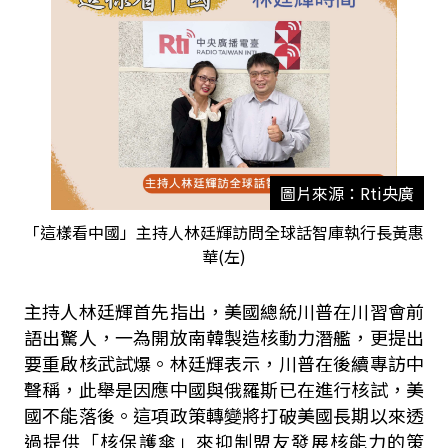
圖片來源：Rti央廣
「這樣看中國」主持人林廷輝訪問全球話智庫執行長黃惠
華(左)
主持人林廷輝首先指出，美國總統川普在川習會前
語出驚人，一為開放南韓製造核動力潛艦，更提出
要重啟核武試爆。林廷輝表示，川普在後續專訪中
聲稱，此舉是因應中國與俄羅斯已在進行核試，美
國不能落後。這項政策轉變將打破美國長期以來透
過提供「核保護傘」來抑制盟友發展核能力的策