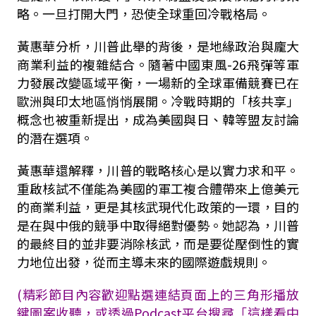
略。一旦打開大門，恐使全球重回冷戰格局。
黃惠華分析，川普此舉的背後，是地緣政治與龐大
商業利益的複雜結合。隨著中國東風
-26
飛彈等軍
力發展改變區域平衡，一場新的全球軍備競賽已在
歐洲與印太地區悄悄展開。冷戰時期的「核共享」
概念也被重新提出，成為美國與日、韓等盟友討論
的潛在選項。
黃惠華還解釋，川普的戰略核心是以實力求和平。
重啟核試不僅能為美國的軍工複合體帶來上億美元
的商業利益，更是其核武現代化政策的一環，目的
是在與中俄的競爭中取得絕對優勢。她認為，川普
的最終目的並非要消除核武，而是要從壓倒性的實
力地位出發，從而主導未來的國際遊戲規則。
(精彩節目內容歡迎點選連結頁面上的三角形播放
鍵圖案收聽，或透過Podcast平台搜尋「這樣看中