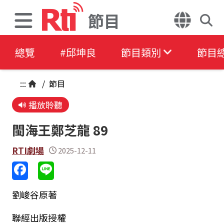
節目
總覽
#邱坤良
節目類別
節目
:::
/
節目
播放聆聽
閩海王鄭芝龍 89
RTI劇場
2025-12-11
劉峻谷原著
聯經出版授權