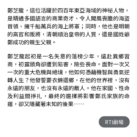
鄭芝龍，這位活躍於四百年東亞海域的神祕人物，
是精通多國語言的商業奇才、令人聞風喪膽的海盜
首領、擁千船萬兵的海上將軍；同時，他也是明朝
的高官和叛將，清朝順治皇帝的人質，還是國姓爺
鄭成功的親生父親。
鄭芝龍起初是一名失意的落榜少年，遠赴異鄉習
商，初露頭角卻遭到陷害，險些喪命。面對一次又
一次的重大危機與絕境，他如何憑藉機智與勇氣逆
轉人生？他發誓要衣錦還鄉，在他的世界裡，沒有
永遠的朋友，也沒有永遠的敵人。他在家國、性命
及利益間掙扎，最終的選擇將影響鄭氏家族的命
運，卻又隱藏著未知的後果……
RTI劇場