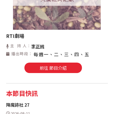
RTI劇場
主 持 人：
李正純
播出時段：
每週一、二、三、四、五
前往 節目介紹
本節目快訊
降魔詩社 27
2026-08-11