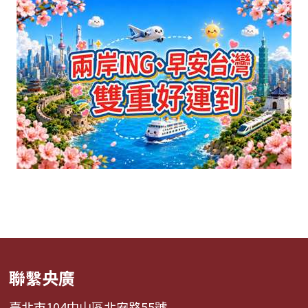
聯繫央廣
臺北市104中山區北安路55號