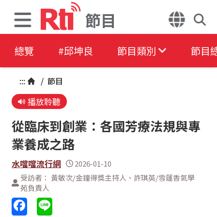
節目
總覽
#邱坤良
節目類別
節目
:::
/
節目
播放聆聽
從臨床到創業：各國芳療法規與專
業養成之路
水噹噹流行網
2026-01-10
受訪者： 黃敏次/金鐘得獎主持人、許琪英/雪蓮香氣學
苑負責人