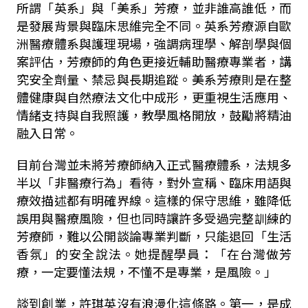
所謂「英系」與「美系」芳療，並非誰高誰低，而
是發展背景與臨床思維完全不同。英系芳療源自歐
洲醫療體系與護理現場，強調病理學、解剖學與個
案評估，芳療師的角色更接近輔助醫療專業者，講
究安全劑量、禁忌與長期追蹤。
美系芳療則是在整
體健康與自然療法文化中成形，更重視生活應用、
情緒支持與自我照護，教學風格開放，鼓勵將精油
融入日常。
目前台灣並未將芳療師納入正式醫療體系，法規多
半以「非醫療行為」看待，對外宣稱、臨床用語與
療效描述都有明確界線。這樣的保守思維，雖降低
誤用與醫療風險，但也同時讓許多受過完整訓練的
芳療師，難以公開談論專業判斷，只能退回「生活
香氛」的安全說法。她提醒學員：「在台灣做芳
療，一定要懂法規，不懂不是專業，是風險。」
談到創業，許琪英沒有浪漫化這條路。第一，是成