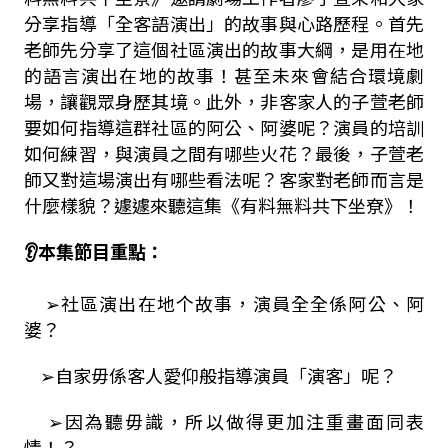
分享指導「全客語演出」的故事與心路歷程。首先
老師先分享了這個社區演出的故事大綱，是用在地
的語言演出在地的故事！甚至未來會結合環境劇
場，讓觀眾身歷其境。此外，非客家人的子萱老師
要如何指導這群社區的阿公、阿婆呢？演員的培訓
如何練習，與演員之間有哪些火花？最後，子萱老
師又對這場演出有哪些看法呢？客家對老師而言是
什麼樣貌？遽遽來聽這集《有料無料共下坐尞》！
👂本集節目重點：
➢社區演出在地个故事，演員全全係阿公、阿
婆？
➢自家毋係客人愛仰般指導演員「演客」呢？
➢因為聽毋識，所以做得更加注重畫面同表
情！？