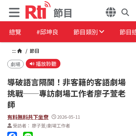
節目
總覽
#邱坤良
節目類別
節目
:::
/
節目
播放聆聽
劇場
導破語言隔閡！非客籍的客語劇場
挑戰──專訪劇場工作者廖子萱老
師
有料無料共下坐尞
2026-05-11
受訪者： 廖子萱/劇場工作者