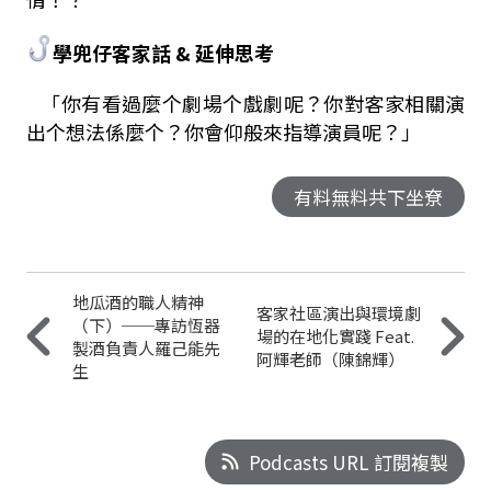
學兜仔客家話 & 延伸思考
「你有看過麼个劇場个戲劇呢？你對客家相關演
出个想法係麼个？你會仰般來指導演員呢？」
有料無料共下坐尞
地瓜酒的職人精神
客家社區演出與環境劇
（下）──專訪恆器
場的在地化實踐 Feat.
製酒負責人羅己能先
阿輝老師（陳錦輝）
生
Podcasts URL 訂閱複製