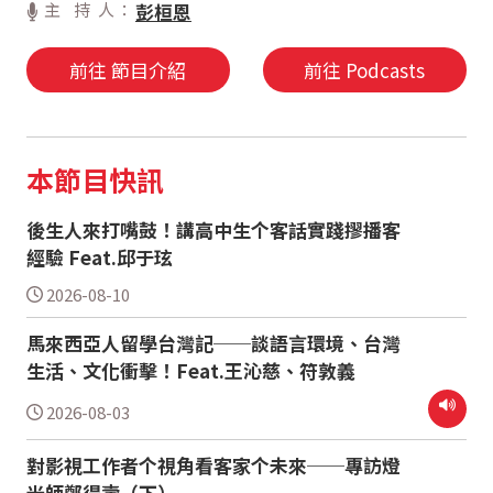
主 持 人：
彭桓恩
前往 節目介紹
前往 Podcasts
本節目快訊
後生人來打嘴鼓！講高中生个客話實踐摎播客
經驗 Feat.邱于玹
2026-08-10
馬來西亞人留學台灣記──談語言環境、台灣
生活、文化衝擊！Feat.王沁慈、符敦義
2026-08-03
對影視工作者个視角看客家个未來──專訪燈
光師鄭得壽（下）