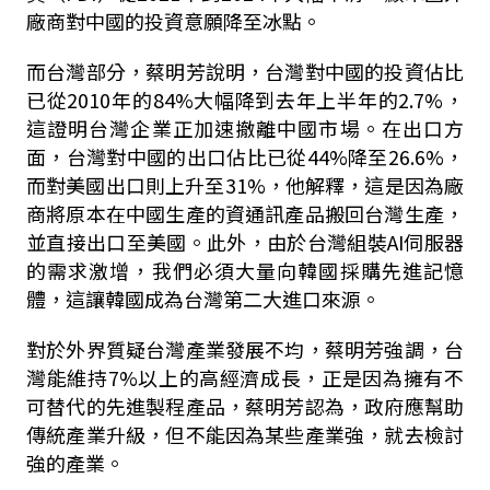
廠商對中國的投資意願降至冰點。
而台灣部分，蔡明芳說明，台灣對中國的投資佔比
已從
2010
年的
84%
大幅降到去年上半年的
2.7%
，
這證明台灣企業正加速撤離中國市場。在出口方
面，台灣對中國的出口佔比已從
44%
降至
26.6%
，
而對美國出口則上升至
31%
，他解釋，這是因為廠
商將原本在中國生產的資通訊產品搬回台灣生產，
並直接出口至美國。此外，由於台灣組裝
AI
伺服器
的需求激增，我們必須大量向韓國採購先進記憶
體，這讓韓國成為台灣第二大進口來源。
對於外界質疑台灣產業發展不均，蔡明芳強調，台
灣能維持
7%
以上的高經濟成長，正是因為擁有不
可替代的先進製程產品，蔡明芳認為，政府應幫助
傳統產業升級，但不能因為某些產業強，就去檢討
強的產業。