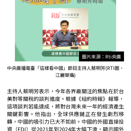
圖片來源：Rti央廣
中央廣播電臺「這樣看中國」節目主持人蔡明芳(RTI圖、
江麗華攝)
主持人蔡明芳表示，今年各界最關注的焦點在於台
美對等關稅的談判進度。根據《紐約時報》報導，
這項談判若能達成，將對台灣未來一年的經濟產生
關鍵影響。他指出，全球供應鏈正在發生劇烈移
轉，中國的吸引力已大不如前。中國的外國直接投
資（
FDI
）從
2021
年到
2024
年大幅下滑，顯示國外