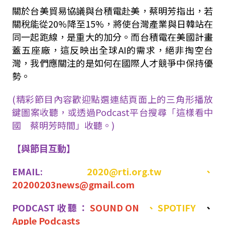
關於台美貿易協議與台積電赴美，蔡明芳指出，若
關稅能從
20%
降至
15%
，將使台灣產業與日韓站在
同一起跑線，是重大的加分。而台積電在美國計畫
蓋五座廠，這反映出全球
AI
的需求，絕非掏空台
灣，我們應關注的是如何在國際人才競爭中保持優
勢。
(精彩節目內容歡迎點選連結頁面上的三角形播放
鍵圖案收聽，或透過Podcast平台搜尋「這樣看中
國 蔡明芳時間」收聽。)
【與節目互動】
EMAIL:
2020@rti.org.tw
、
20200203news@gmail.com
PODCAST收聽：
SOUND ON
、
SPOTIFY
、
Apple Podcasts