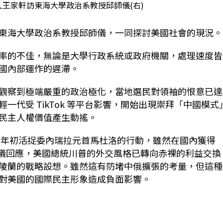
王家軒訪東海大學政治系教授邱師儀(右)
東海大學政治系教授邱師儀，一同探討美國社會的現況。
率的不佳，無論是大學行政系統或政府機關，處理速度皆
國內部運作的遲滯。
觀察到極端嚴重的政治極化，當地選民對領袖的恨意已達
輕一代受
TikTok
等平台影響，開始出現崇拜「中國模式
民主人權價值產生動搖。
6
年初活捉委內瑞拉元首馬杜洛的行動，雖然在國內獲得
儀回應，美國總統川普的外交風格已轉向赤裸的利益交換
陵蘭的戰略設想。雖然這有防堵中俄擴張的考量，但這種
對美國的國際民主形象造成負面影響。