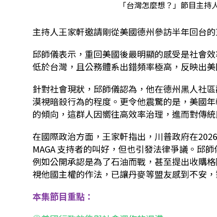
「台灣怎麼想？」節目主持人
主持人王家軒邀請剛從美國德州參訪半年回台的
邱師儀表示，重回美國後最明顯的感受是社會效
低於台灣，且公務體系出錯頻率極高，反映出美
針對社會現狀，邱師儀認為，他在德州黑人社區
漠視暗殺行為的程度。更令他震驚的是，美國年
的傾向，這群人因嚮往高效率治理，進而對傳統
在國際政治方面，王家軒指出，川普政府在
202
MAGA
支持者的叫好，但也引發法律爭議。邱師
例如公開承認是為了石油而戰，甚至提出收購格
視他國主權的作法，已讓丹麥等盟友感到不安，
本集節目重點：