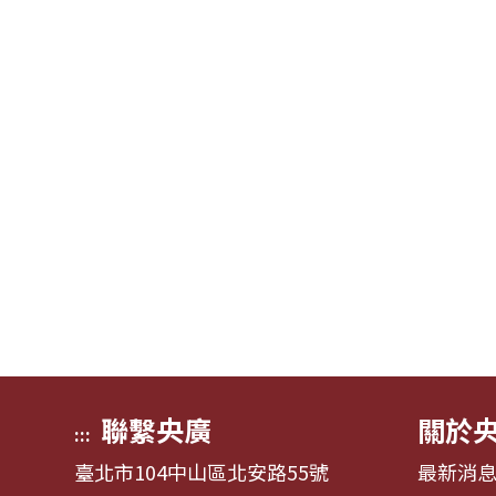
聯繫央廣
關於
:::
臺北市104中山區北安路55號
最新消