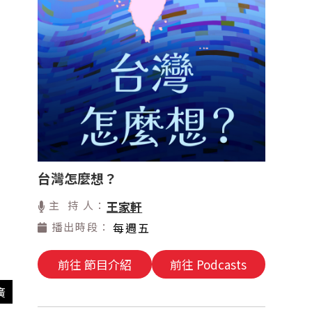
台灣怎麼想？
主 持 人：
王家軒
播出時段：
每週五
前往 節目介紹
前往 Podcasts
廣