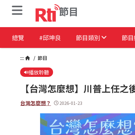
節目
總覽
#邱坤良
節目類別
節目
:::
/
節目
播放聆聽
【台灣怎麼想】川普上任之
台灣怎麼想？
2026-01-23