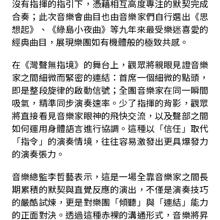
沒有指揮的指引下，憑藉相互高度專注的默契完成
合奏；此次音樂會曲目也由音樂家們自行選出《思
想起》、《綠島小夜曲》等九年來最受樂迷喜愛的
經典曲目，展現樂團如有機體般的極致共感。
在《灣聲無指境》的舞台上，觀眾將親眼見證音樂
家之間細微而緊密的連結：首席一個細微的點頭，
即是整段旋律的啟動信號；全團音樂家在同一瞬間
吸氣，精準同步演奏速率。少了指揮的背影，觀眾
將直接看見音樂家眼神的飛快交流，以及聲部之間
如何運用身體語言進行協調。這種以「信任」取代
「指令」的演奏情境，往往容易激發出更具爆發力
的演奏張力。
音樂總監李哲藝表示，這是一場全靠音樂家之間長
期累積的默契與直覺反應的演出，不僅是演奏技巧
的嚴酷試煉，更是對樂團「傾聽」與「連結」能力
的正面對決。透過這種赤裸的溝通形式，音樂將昇