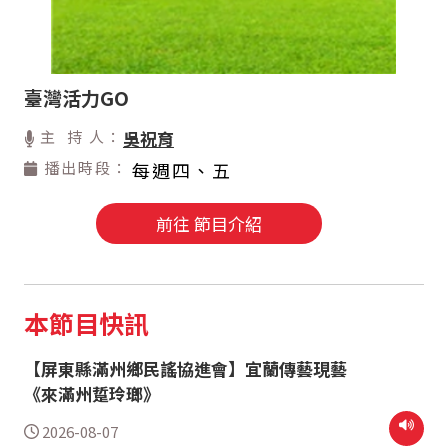
臺灣活力GO
主 持 人：
吳祝育
播出時段：
每週四、五
前往 節目介紹
本節目快訊
【屏東縣滿州鄉民謠協進會】宜蘭傳藝現藝
《來滿州踅玲瑯》
2026-08-07