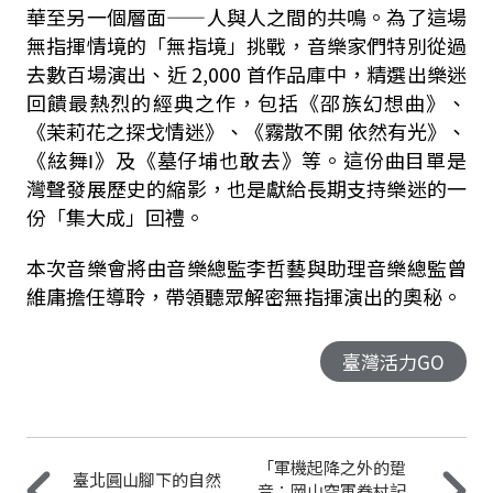
華至另一個層面——人與人之間的共鳴。為了這場
無指揮情境的「無指境」挑戰，音樂家們特別從過
去數百場演出、近
2,000
首作品庫中，精選出樂迷
回饋最熱烈的經典之作，包括《邵族幻想曲》、
《茉莉花之探戈情迷》、《霧散不開
依然有光》、
《絃舞Ι》及《墓仔埔也敢去》等。這份曲目單是
灣聲發展歷史的縮影，也是獻給長期支持樂迷
的一
份「集大成」回禮。
本次音樂會將由音樂總監李哲藝與助理音樂總監曾
維庸擔任導聆，帶領聽眾解密無指揮演出的奧秘。
臺灣活力GO
「軍機起降之外的跫
臺北圓山腳下的自然
音：岡山空軍眷村記