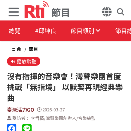
節目
總覽
#邱坤良
節目類別
節目
:::
/
節目
播放聆聽
沒有指揮的音樂會！灣聲樂團首度
挑戰「無指境」 以默契再現經典樂
曲
臺灣活力GO
2026-03-27
受訪者： 李哲藝/灣聲樂團創辦人/音樂總監