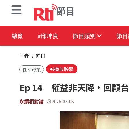
節目
總覽
#邱坤良
節目類別
節目
:::
/
節目
播放聆聽
性平政策
Ep 14｜權益非天降，回顧
永續相對論
2026-03-08