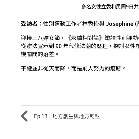
多名女性立委和民團9日
受訪者：
性別運動工作者
林秀怡與
Josephine
(
迎接三八婦女節，《永續相對論》邀請性別運動
從憲法宣示到 90 年代修法潮的歷程，探討女
機關間的落差。
平權並非從天而降，而是前人努力的痕跡。
Ep 13｜地方創生與地方韌型