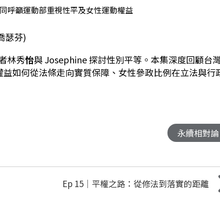
共同呼籲運動部重視性平及女性運動權益
喬瑟芬)
者林秀
怡
與 Josephine 探討性別平等。本集深度回顧台
性權益如何從法條走向實質保障、女性參政比例在立法與行
永續相對論
Ep 15｜平權之路：從修法到落實的距離