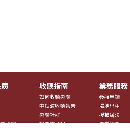
央廣
收聽指南
業務服務
息
如何收聽央廣
參觀申請
告
中短波收聽報告
場地出租
募
央廣社群
授權辦法
播文物館
訂閱電子報
異業結盟