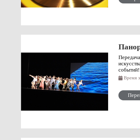
Панор
Передача
искусств
событий!
Время
Пере