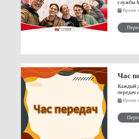
службы 
Время
Пере
Час п
Каждый д
передач 
Время
Пере