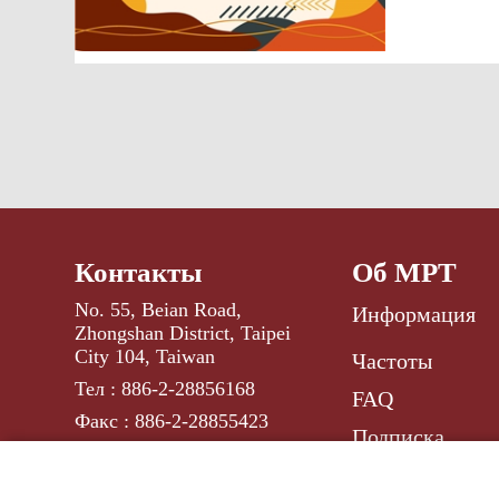
Контакты
Об МРТ
No. 55, Beian Road,
Информация
Zhongshan District, Taipei
City 104, Taiwan
Частоты
Тел : 886-2-28856168
FAQ
Факс : 886-2-28855423
Подписка
russ@rti.org.tw
E-mail :