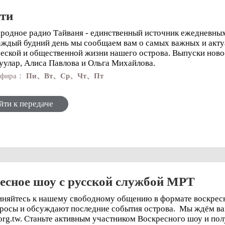
ти
одное радио Тайваня - единственный источник ежедневных 
аждый будний день мы сообщаем вам о самых важных и акту
 общественной жизни нашего острова. Выпуски новостей для вас готовят Мария Ли,
уулар, Алиса Павлова и Ольга Михайлова.
 эфира：
Пн、Вт、Ср、Чт、Пт
йти к передаче
есное шоу с русской службой МРТ
няйтесь к нашему свободному общению в формате воскрес
 обсуждают последние события острова. Мы ждём ваши вопросы и ответы по адресу:
.org.tw. Станьте активным участником Воскресного шоу и пол