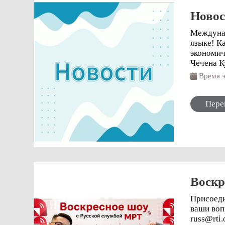
Новос
Междунар
языке! К
экономической и
Чечена К
Время
Пере
Воскр
Присоеди
ваши вопросы и
russ@rti