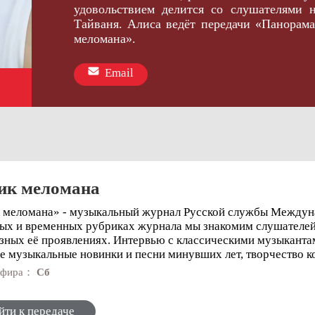
удовольствием делится со слушателями 
Тайваня. Алиса ведёт передачи «Панорам
меломана».
Email
ик меломана
 меломана» - музыкальный журнал Русской службы Междуна
ых и временных рубриках журнала мы знакомим слушателей
зных её проявлениях. Интервью с классическими музыканта
е музыкальные новинки и песни минувших лет, творчество к
убботу мы открываем новую страницу нашего музыкальног
 эфира：
Сб
йти к передаче