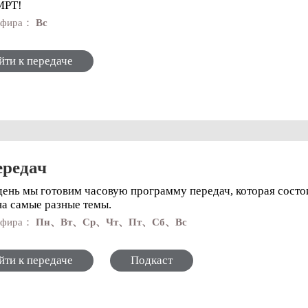
МРТ!
 эфира：
Вс
йти к передаче
ередач
ень мы готовим часовую программу передач, которая состои
на самые разные темы.
 эфира：
Пн、Вт、Ср、Чт、Пт、Сб、Вс
йти к передаче
Подкаст