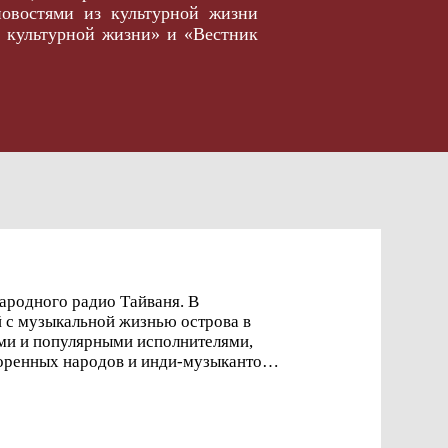
новостями из культурной жизни
а культурной жизни» и «Вестник
родного радио Тайваня. В
 с музыкальной жизнью острова в
ми и популярными исполнителями,
оренных народов и инди-музыкантов -
о журнала!