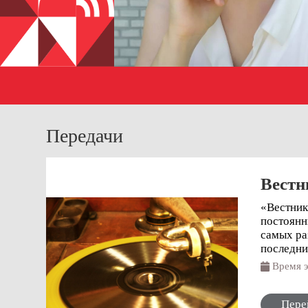
Передачи
Вестн
«Вестник
постоянн
самых ра
последни
каждую с
Время
Пере