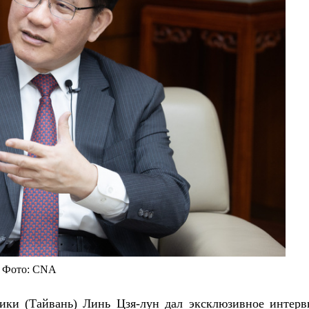
Фото: CNA
ики (Тайвань) Линь Цзя-лун дал эксклюзивное интерв