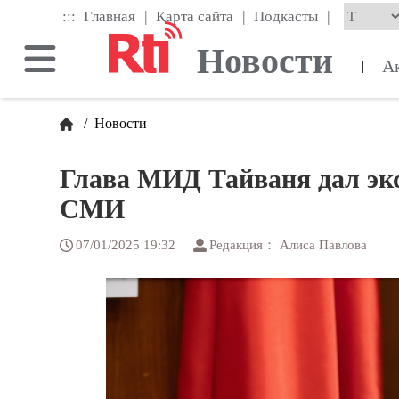
Skip
|
|
|
:::
Главная
Карта сайта
Подкасты
to
the
Новости
main
А
|
content
block
/
Новости
Глава МИД Тайваня дал эк
СМИ
07/01/2025 19:32
Редакция： Алиса Павлова