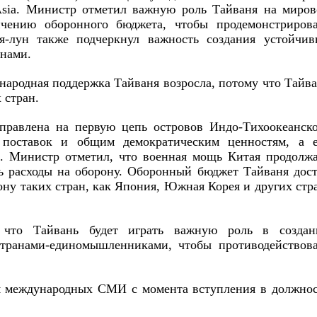
sia. Министр отметил важную роль Тайваня на миров
ичению оборонного бюджета, чтобы продемонстрирова
я-лун также подчеркнул важность создания устойчив
анами.
народная поддержка Тайваня возросла, потому что Тайв
 стран.
аправлена на первую цепь островов Индо-Тихоокеанск
м поставок и общим демократическим ценностям, а е
е. Министр отметил, что военная мощь Китая продолж
ь расходы на оборону. Оборонный бюджет Тайваня дос
ону таких стран, как Япония, Южная Корея и других стр
 что Тайвань будет играть важную роль в создан
странами-единомышленниками, чтобы противодействова
я международных СМИ с момента вступления в должнос