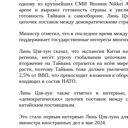
одному из крупнейших СМИ Японии Nikkei A
арене и выразил готовность страны к увел
готовность Тайваня к самообороне. Линь Цз
цепочек поставок между демократическими стр
Министр отметил, что в последнее время между
поддерживает государственные интересы многих
Линь Цзя-лун сказал, что экспансия Китая н
региона, несёт угрозу глобальным цепочка
вторжение на Тайвань отразится на всём мир
расти, поэтому Тайвань тоже должен увеличит
2,5% от ВВП, что превосходит вложения в обор
входящих в состав НАТО.
Линь Цзя-лун также отметил в интервью,
«демократических» цепочек поставок между 
китайским поставщикам.
Это стало первым интервью Линь Цзя-луна дл
министра иностранных дел в мае 2024.