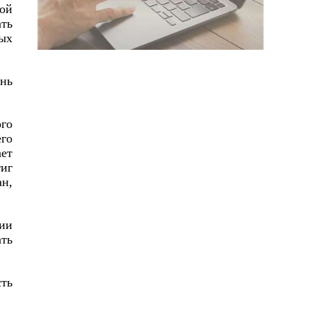
ой
ть
ых
ань
ого
го
ает
тиг
ан,
ии
ть
ть