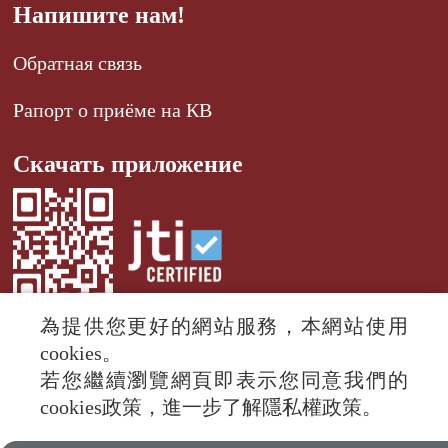
Напишите нам!
Обратная связь
Рапорт о приёме на КВ
Скачать приложение
為提供您更好的網站服務，本網站使用
cookies。
若您繼續瀏覽網頁即表示您同意我們的
© 2024 RTI (Radio Taiwan International).
cookies政策，進一步了解隱私權政策。
All rights reserved.