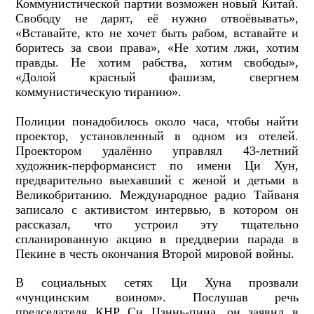
Коммунистической партии возможен новый Китай.
Свободу не дарят, её нужно отвоёвывать»,
«Вставайте, кто не хочет быть рабом, вставайте и
боритесь за свои права», «Не хотим лжи, хотим
правды. Не хотим рабства, хотим свободы»,
«Долой красный фашизм, свергнем
коммунистическую тиранию».
Полиции понадобилось около часа, чтобы найти
проектор, установленный в одном из отелей.
Проектором удалённо управлял 43-летний
художник-перформансист по имени Ци Хун,
предварительно выехавший с женой и детьми в
Великобританию. Международное радио Тайваня
записало с активистом интервью, в котором он
рассказал, что устроил эту тщательно
спланированную акцию в преддверии парада в
Пекине в честь окончания Второй мировой войны.
В социальных сетях Ци Хуна прозвали
«чунцинским воином». Послушав речь
председателя КНР Си Цзинь-пина, он заявил в