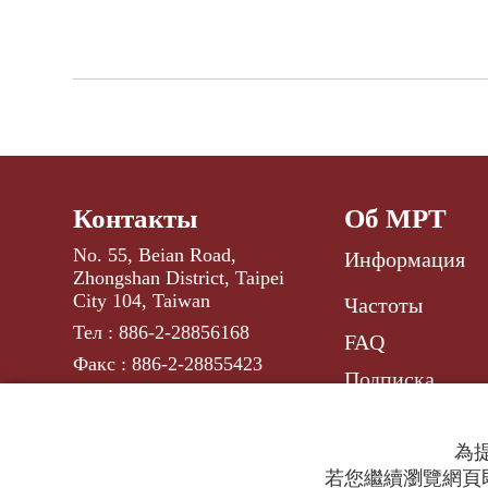
Контакты
Об МРТ
No. 55, Beian Road,
Информация
Zhongshan District, Taipei
City 104, Taiwan
Частоты
Тел : 886-2-28856168
FAQ
Факс : 886-2-28855423
Подписка
russ@rti.org.tw
E-mail :
為提
若您繼續瀏覽網頁即