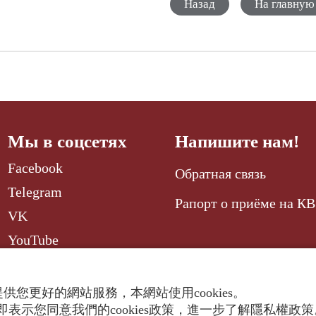
Назад
На главную
Мы в соцсетях
Напишите нам!
Facebook
Обратная связь
Telegram
Рапорт о приёме на КВ
VK
YouTube
供您更好的網站服務，本網站使用cookies。
表示您同意我們的cookies政策，進一步了解隱私權政