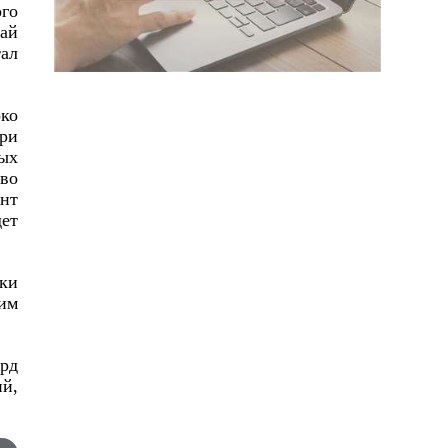
го
Лай
ал
око
при
ых
тво
ент
ет
ски
шим
лрд
й,