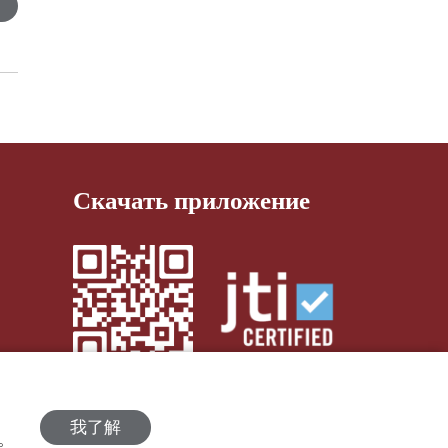
Скачать приложение
我了解
策。