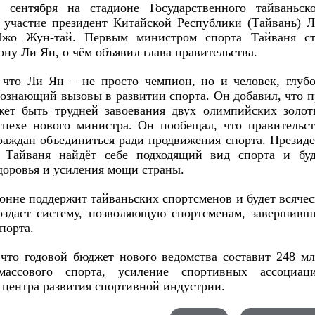
сентября на стадионе Государственного тайваньско
 участие президент Китайской Республики (Тайвань) 
жо Жун-тай. Первым министром спорта Тайваня ст
у Ли Ян, о чём объявил глава правительства.
 что Ли Ян – не просто чемпион, но и человек, глуб
знающий вызовы в развитии спорта. Он добавил, что 
жет быть трудней завоевания двух олимпийских золот
спехе нового министра. Он пообещал, что правительс
раждан объединиться ради продвижения спорта. Презид
 Тайваня найдёт себе подходящий вид спорта и буд
доровья и усиления мощи страны.
ронне поддержит тайваньских спортсменов и будет всяче
создаст систему, позволяющую спортсменам, завершив
порта.
что годовой бюджет нового ведомства составит 248 м
ссового спорта, усиление спортивных ассоциаци
центра развития спортивной индустрии.