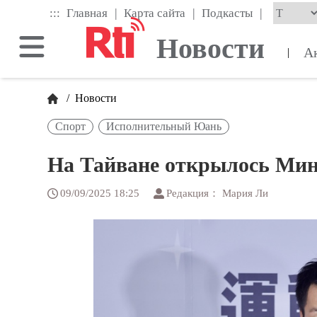
Skip
|
|
|
:::
Главная
Карта сайта
Подкасты
to
the
Новости
main
А
|
content
block
/
Новости
Спорт
Исполнительный Юань
На Тайване открылось Мин
09/09/2025 18:25
Редакция： Мария Ли