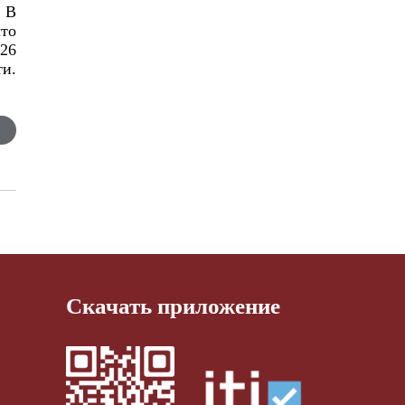
. В
что
 26
ти.
Скачать приложение