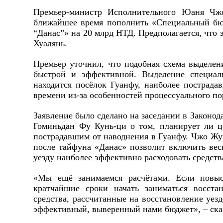
Премьер-министр Исполнительного Юаня Чжо
ближайшее время пополнить «Специальный бю
“Данас”» на 20 млрд НТД. Предполагается, что 
Хуалянь.
Премьер уточнил, что подобная схема выделен
быстрой и эффективной. Выделение специал
находится посёлок Гуанфу, наиболее пострада
времени из-за особенностей процессуального по
Заявление было сделано на заседании в Законод
Гоминьдан Фу Кунь-ци о том, планирует ли ц
пострадавшим от наводнения в Гуанфу. Чжо Жун
после тайфуна «Данас» позволит включить вес
уезду наиболее эффективно расходовать средств
«Мы ещё занимаемся расчётами. Если повыс
кратчайшие сроки начать заниматься восста
средства, рассчитанные на восстановление уе
эффективный, выверенный нами бюджет», – ска