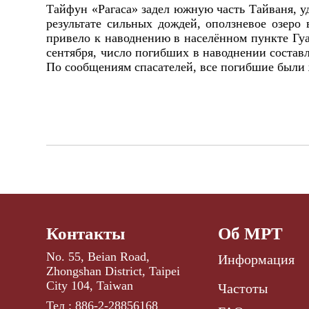
Тайфун «Рагаса» задел южную часть Тайваня, у
результате сильных дождей, оползневое озеро
привело к наводнению в населённом пункте Гуа
сентября, число погибших в наводнении составл
По сообщениям спасателей, все погибшие были
Контакты
Об МРТ
No. 55, Beian Road,
Информация
Zhongshan District, Taipei
City 104, Taiwan
Частоты
Тел : 886-2-28856168