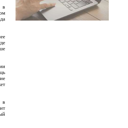
 в
ом
зда
лее
де
ьше
тии
щь
ние
жет
 в
ит
мый