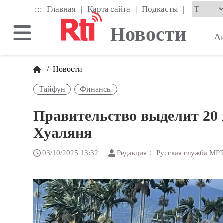
Skip
|
|
|
:::
Главная
Карта сайта
Подкасты
to
the
Новости
main
А
|
content
block
/
Новости
Тайфун
Финансы
Правительство выделит 20 
Хуаляня
03/10/2025 13:32
Редакция： Русская служба МР