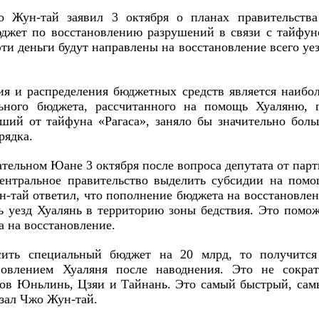
 Жун-тай заявил 3 октября о планах правительства
джет по восстановлению разрушений в связи с тайфун
эти деньги будут направлены на восстановление всего уе
ия и распределения бюджетных средств является наибо
ьного бюджета, рассчитанного на помощь Хуаляню, г
вший от тайфуна «Рагаса», заняло бы значительно бол
рядка.
ательном Юане 3 октября после вопроса депутата от пар
ентральное правительство выделить субсидии на помо
-тай ответил, что пополнение бюджета на восстановле
ь уезд Хуалянь в территорию зоны бедствия. Это помо
а на восстановление.
ить специальный бюджет на 20 млрд, то получится
новлением Хуаляня после наводнения. Это не сократ
здов Юньлинь, Цзяи и Тайнань. Это самый быстрый, са
зал Чжо Жун-тай.