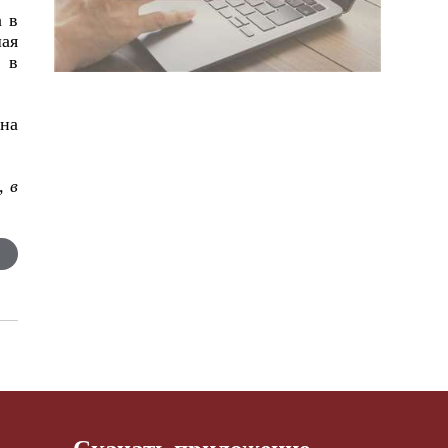
а в
шая
е в
 на
, в