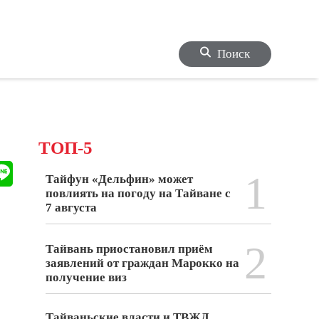
Поиск
ТОП-5
1
Тайфун «Дельфин» может
повлиять на погоду на Тайване с
7 августа
2
Тайвань приостановил приём
заявлений от граждан Марокко на
получение виз
Тайваньские власти и ТВЖД