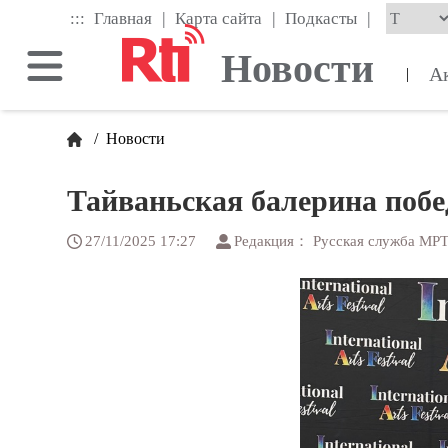
Skip
|
|
|
:::
Главная
Карта сайта
Подкасты
to
the
Новости
main
А
|
content
block
/
Новости
Тайваньская балерина побе
27/11/2025 17:27
Редакция： Русская служба МР