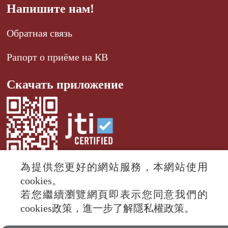
Напишите нам!
Обратная связь
Рапорт о приёме на КВ
Скачать приложение
為提供您更好的網站服務，本網站使用
cookies。
若您繼續瀏覽網頁即表示您同意我們的
© 2024 RTI (Radio Taiwan International).
cookies政策，進一步了解隱私權政策。
All rights reserved.