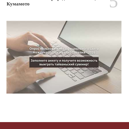
5
Кумамото