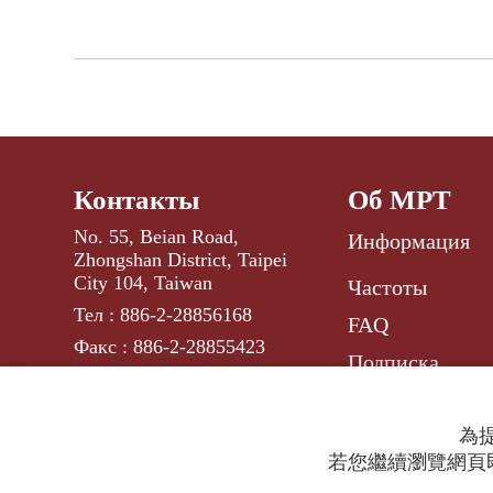
Контакты
Об МРТ
No. 55, Beian Road,
Информация
Zhongshan District, Taipei
City 104, Taiwan
Частоты
Тел : 886-2-28856168
FAQ
Факс : 886-2-28855423
Подписка
russ@rti.org.tw
E-mail :
為提
若您繼續瀏覽網頁即