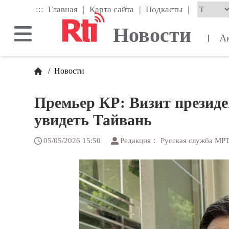
Skip
|
|
|
:::
Главная
Карта сайта
Подкасты
to
the
Новости
main
А
|
content
block
/
Новости
Премьер КР: Визит президе
увидеть Тайвань
05/05/2026 15:50
Редакция： Русская служба МР