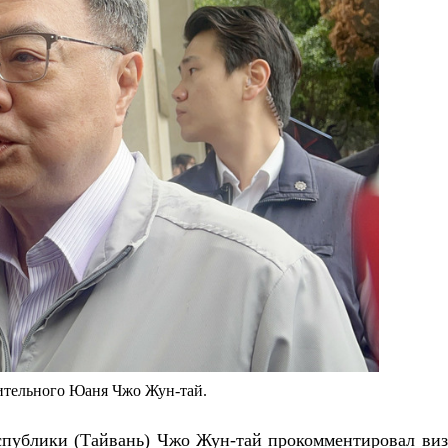
тельного Юаня Чжо Жун-тай.
публики (Тайвань) Чжо Жун-тай прокомментировал виз