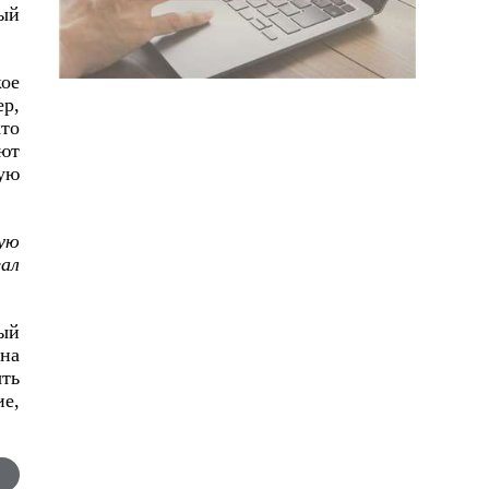
ый
кое
ер,
кто
яют
гую
гую
зал
ый
на
ть
е,