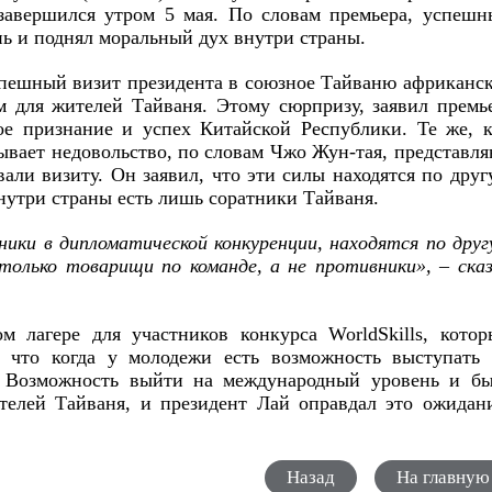
завершился утром 5 мая. По словам премьера, успешн
нь и поднял моральный дух внутри страны.
спешный визит президента в союзное Тайваню африканс
 для жителей Тайваня. Этому сюрпризу, заявил премь
ое признание и успех Китайской Республики. Те же, 
вает недовольство, по словам Чжо Жун-тая, представл
вали визиту. Он заявил, что эти силы находятся по дру
внутри страны есть лишь соратники Тайваня.
ики в дипломатической конкуренции, находятся по дру
олько товарищи по команде, а не противники», – ска
 лагере для участников конкурса WorldSkills, котор
, что когда у молодежи есть возможность выступать 
. Возможность выйти на международный уровень и бы
елей Тайваня, и президент Лай оправдал это ожидани
Назад
На главную