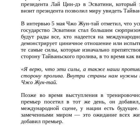
президента Лай Цин-дэ в Эсватини, который 
визит президента позволил миру увидеть Тайва
В интервью 5 мая Чжо Жун-тай отметил, что у
государство Эсватини стал большим сюрпризом
будут рады все, кто надеется на международн
демонстрирует циничное отношение или испыты
те самые силы, которые изначально препятство
сторону Тайваньского пролива, в то время как 
«Я верю, что эти силы, а также наши противн
сторону пролива. Внутри страны нам нужны т
Чжо Жун-тай.
Позже во время выступления в тренировочном
премьер посетил в тот же день, он добавил
международной сцене, у нации есть будущее
замеченными миром — это ожидание всех жит
добавил премьер.