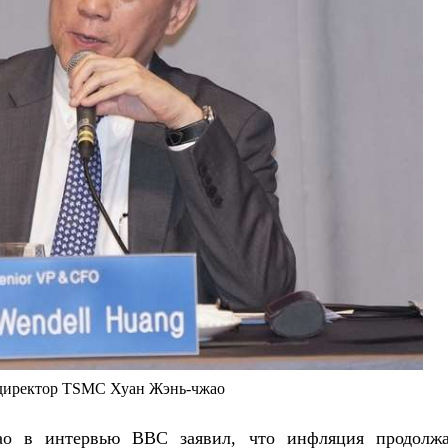
директор TSMC Хуан Жэнь-чжао
о в интервью BBC заявил, что инфляция продолжа