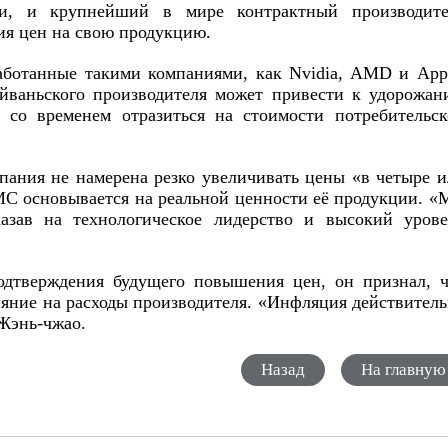
ии, и крупнейший в мире контрактный производите
я цен на свою продукцию.
ботанные такими компаниями, как Nvidia, AMD и Appl
йваньского производителя может привести к удорожан
 со временем отразиться на стоимости потребительск
пания не намерена резко увеличивать цены «в четыре 
SMC основывается на реальной ценности её продукции. 
азав на технологическое лидерство и высокий урове
одтверждения будущего повышения цен, он признал, ч
яние на расходы производителя. «Инфляция действител
 Жэнь-чжао.
Назад
На главную