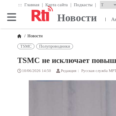
Skip
|
|
|
:::
Главная
Карта сайта
Подкасты
to
the
Новости
main
А
|
content
block
/
Новости
TSMC
Полупроводники
TSMC не исключает повыше
10/06/2026 14:50
Редакция： Русская служба МР