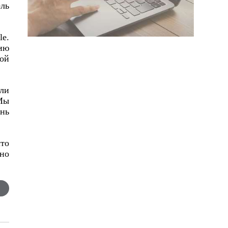
ль
e.
ию
ой
или
«Мы
нь
то
ьно