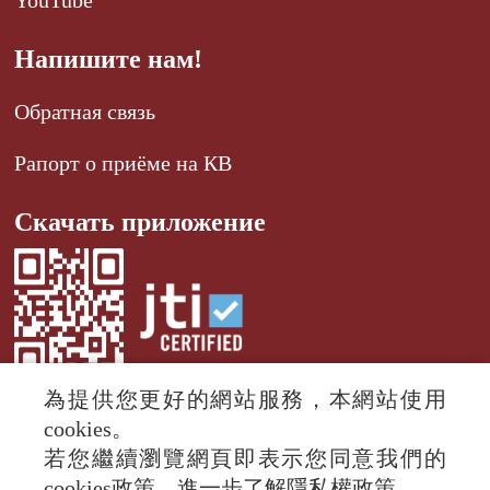
Напишите нам!
Обратная связь
Рапорт о приёме на КВ
Скачать приложение
為提供您更好的網站服務，本網站使用
cookies。
若您繼續瀏覽網頁即表示您同意我們的
© 2024 RTI (Radio Taiwan International).
cookies政策，進一步了解隱私權政策。
All rights reserved.