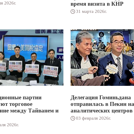
я 2026г.
время визита в КНР
31 марта 2026г.
ционные партии
Делегация Гоминьдана
ют торговое
отправилась в Пекин н
ние между Тайванем и
аналитических центров
03 февраля 2026г.
аля 2026г.