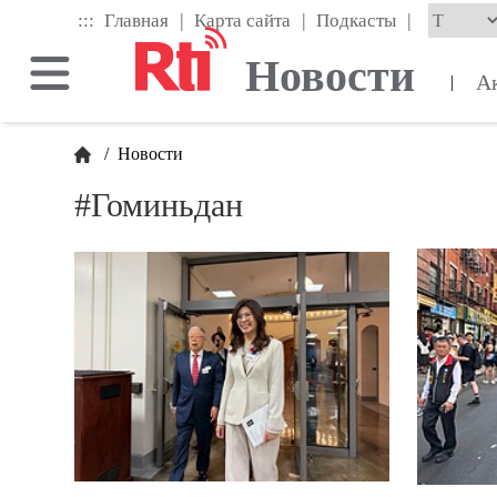
Skip
|
|
|
:::
Главная
Карта сайта
Подкасты
to
the
Новости
main
А
|
content
block
/
Новости
#Гоминьдан