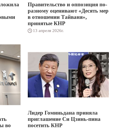
дложила
Правительство и оппозиция по-
разному оценивают «Десять мер
ковыми
в отношении Тайваня»,
принятые КНР
13 апреля 2026г.
Лидер Гоминьдана приняла
ать
приглашение Си Цзинь-пина
ы во
посетить КНР