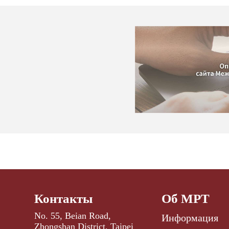
Контакты
Об МРТ
No. 55, Beian Road,
Информация
Zhongshan District, Taipei