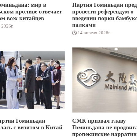
оминьдана: мир в
Партия Гоминьдан пре
ском проливе отвечает
провести референдум о
ам всех китайцев
введении порки бамбу
палками
 2026г.
14 апреля 2026г.
артии Гоминьдан
СМК призвал главу
лась с визитом в Китай
Гоминьдана не продвиг
пропекинские нарратив