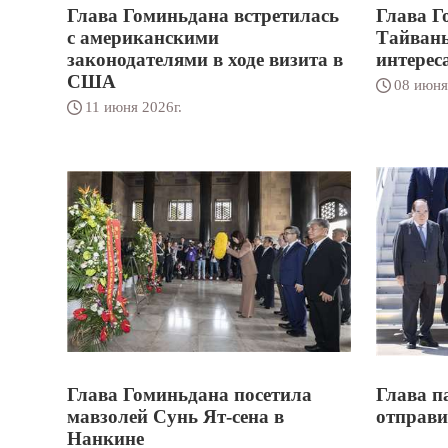
Глава Гоминьдана встретилась
Глава Г
с американскими
Тайвань
законодателями в ходе визита в
интерес
США
08 июня
11 июня 2026г.
Глава Гоминьдана посетила
Глава п
мавзолей Сунь Ят-сена в
отправи
Нанкине