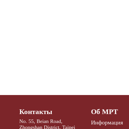
Контакты
Об МРТ
No. 55, Beian Road,
Информация
Zhongshan District, Taipei