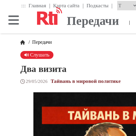
Skip
|
|
|
:::
Главная
Карта сайта
Подкасты
to
the
Передачи
main
|
content
block
/
Передачи
Слушать
Два визита
Тайвань в мировой политике
29/05/2026