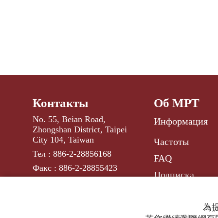
Контакты
Об МРТ
No. 55, Beian Road,
Информация
Zhongshan District, Taipei
City 104, Taiwan
Частоты
Тел : 886-2-28856168
FAQ
Факс : 886-2-28855423
Подписка
russ@rti.org.tw
E-mail :
為提