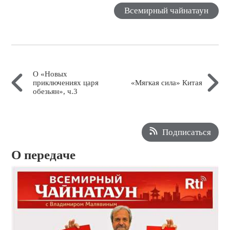
Всемирный чайнатаун
О «Новых
приключениях царя
«Мягкая сила» Китая
обезьян», ч.3
Подписаться
О передаче