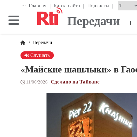
Skip
|
|
|
:::
Главная
Карта сайта
Подкасты
to
the
Передачи
main
|
content
block
/
Передачи
Слушать
«Майские шашлыки» в Гаос
Сделано на Тайване
11/06/2026