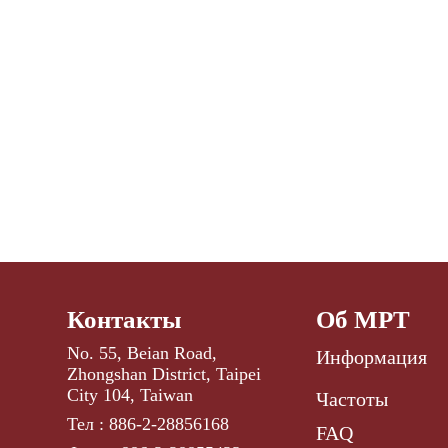
Контакты
Об МРТ
No. 55, Beian Road,
Информация
Zhongshan District, Taipei
City 104, Taiwan
Частоты
Тел : 886-2-28856168
FAQ