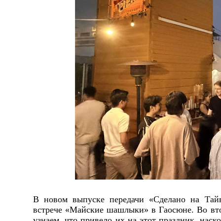
В новом выпуске передачи «Сделано на Тай
встрече «Майские шашлыки» в Гаосюне. Во вто
узнаем, что привело их на этот праздник, нас