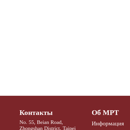
Контакты
Об МРТ
No. 55, Beian Road,
Информация
Zhongshan District, Taipei