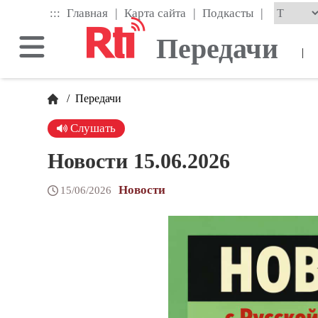
Skip
|
|
|
:::
Главная
Карта сайта
Подкасты
to
the
Передачи
main
|
content
block
/
Передачи
Слушать
Новости 15.06.2026
Новости
15/06/2026