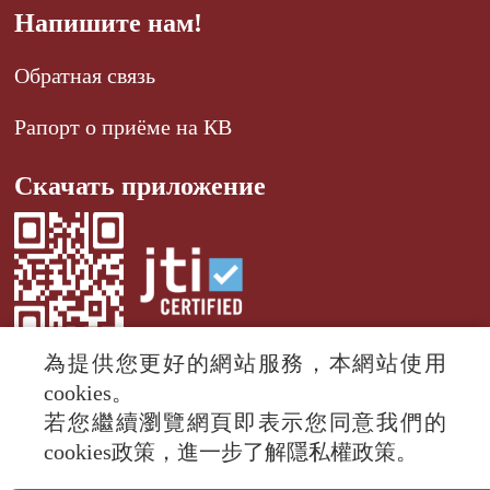
Напишите нам!
Обратная связь
Рапорт о приёме на КВ
Скачать приложение
為提供您更好的網站服務，本網站使用
cookies。
若您繼續瀏覽網頁即表示您同意我們的
© 2024 RTI (Radio Taiwan International).
cookies政策，進一步了解隱私權政策。
All rights reserved.