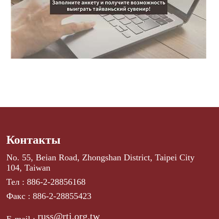
Контакты
No. 55, Beian Road, Zhongshan District, Taipei City
104, Taiwan
Тел : 886-2-28856168
Факс : 886-2-28855423
russ@rti.org.tw
E-mail :