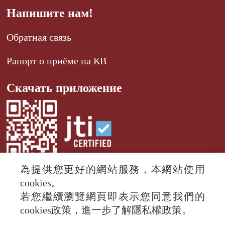
Напишите нам!
Обратная связь
Рапорт о приёме на КВ
Скачать приложение
為提供您更好的網站服務，本網站使用
cookies。
若您繼續瀏覽網頁即表示您同意我們的
© 2024 RTI (Radio Taiwan International).
cookies政策，進一步了解隱私權政策。
All rights reserved.