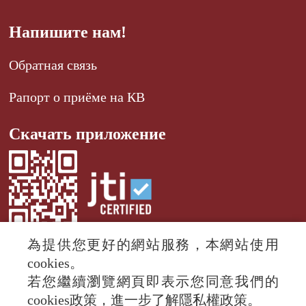
Напишите нам!
Обратная связь
Рапорт о приёме на КВ
Скачать приложение
為提供您更好的網站服務，本網站使用
cookies。
若您繼續瀏覽網頁即表示您同意我們的
© 2024 RTI (Radio Taiwan International).
cookies政策，進一步了解隱私權政策。
All rights reserved.