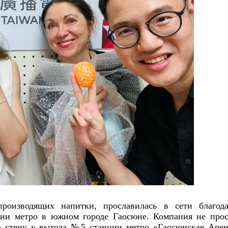
оизводящих напитки, прославилась в сети благода
ции метро в южном городе Гаосюне. Компания не прос
ла стену у выхода №5 станции метро «Гаосюнская Аре