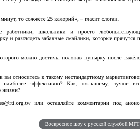
минут, то сожжёте 25 калорий», – гласит слоган.
 работники, школьники и просто любопытствующ
рку и разглядеть забавные смайлики, которые прячутся 
оторого можно достичь, полопав пупырку после тяжёл
как вы относитесь к такому нестандартному маркетингов
ас наиболее эффективно? Как, по-вашему, лучше все
е жизни?
s@rti.org.tw или оставляйте комментарии под анонс
Воскресное шоу с русской службой МРТ