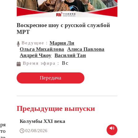
Воскресное шоу с русской службой
МРТ
Мария Ли
Ведущие：
Ольга Михайлова
Алиса Павлова
Андрей Чжоу
Василий Тан
Вс
Время эфира：
Передача
Предыдущие выпуски
Колумбы XXI века
ря
то
02/08/2026
на»