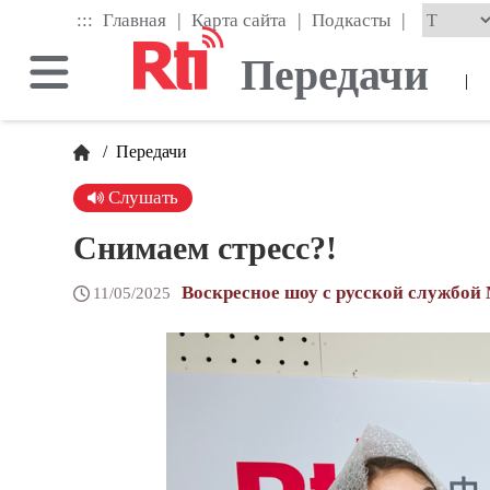
Skip
|
|
|
:::
Главная
Карта сайта
Подкасты
to
the
Передачи
main
|
content
block
/
Передачи
Слушать
Снимаем стресс?!
Воскресное шоу с русской службой
11/05/2025