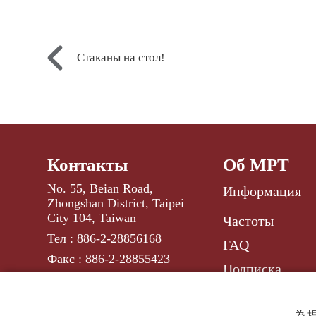
Стаканы на стол!
Контакты
Об МРТ
No. 55, Beian Road,
Информация
Zhongshan District, Taipei
City 104, Taiwan
Частоты
Тел : 886-2-28856168
FAQ
Факс : 886-2-28855423
Подписка
russ@rti.org.tw
E-mail :